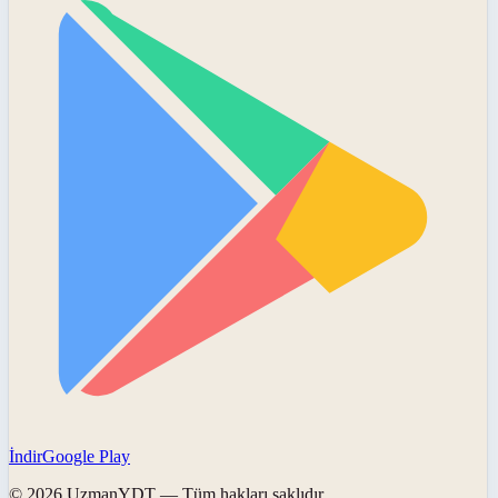
İndir
Google Play
©
2026
UzmanYDT
— Tüm hakları saklıdır.