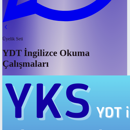
Üyelik Seti
YDT İngilizce Okuma
Çalışmaları