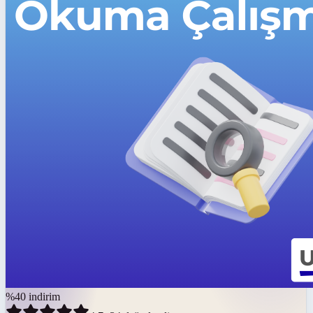
%
40
indirim