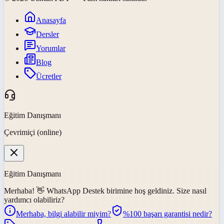
Anasayfa
Dersler
Yorumlar
Blog
Ücretler
Eğitim Danışmanı
Çevrimiçi (online)
Eğitim Danışmanı
Merhaba! 👋
WhatsApp Destek
birimine hoş geldiniz. Size nasıl
yardımcı olabiliriz?
Merhaba, bilgi alabilir miyim?
%100 başarı garantisi nedir?