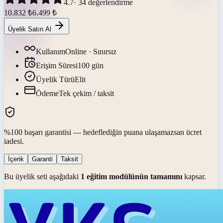
4.7
·
34
değerlendirme
10.832
₺
6.499
₺
Üyelik Satın Al
Kullanım
Online · Sınırsız
Erişim Süresi
100
gün
Üyelik Türü
Elit
Ödeme
Tek çekim / taksit
%100 başarı garantisi — hedeflediğin puana ulaşamazsan ücret
iadesi.
İçerik
Garanti
Taksit
Bu üyelik seti aşağıdaki
1
eğitim modülünün tamamını
kapsar.